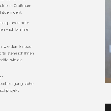
jekte im Großraum
Fildern geht.
uses planen oder
n – ich bin Ihre
n, wie dem Einbau
ts, stehe ich Ihnen
itte, wie die
er
escheinigung stehe
nschprojekt.