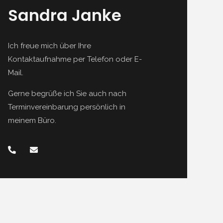
Sandra Janke
Ich freue mich über Ihre
Kontaktaufnahme per Telefon oder E-
Mail.
Gerne begrüße ich Sie auch nach
Terminvereinbarung persönlich in
meinem Büro.
P
E
h
n
o
v
n
e
e
l
-
o
a
p
l
e
t