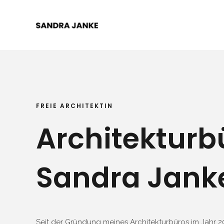
Zum
Inhalt
springen
FREIE ARCHITEKTIN
Architekturb
Sandra Jank
Seit der Gründung meines Architekturbüros im Jahr 20